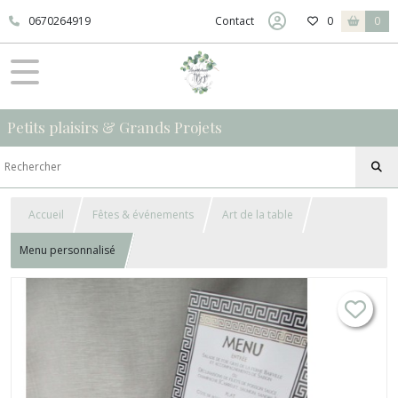
0670264919
Contact
0
0
Petits plaisirs & Grands Projets
Accueil
Fêtes & événements
Art de la table
Menu personnalisé