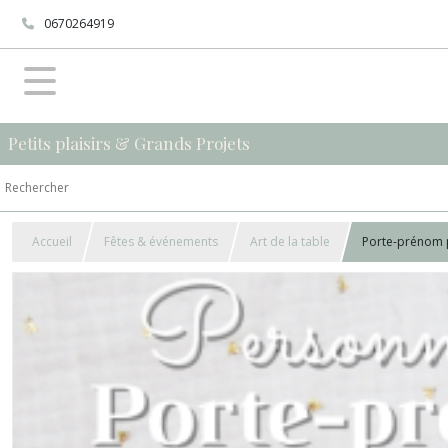
0670264919
Petits plaisirs & Grands Projets
Accueil
Fêtes & événements
Art de la table
Porte-prénom 