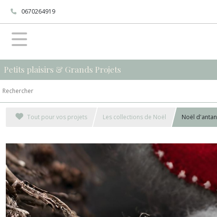
0670264919
Petits plaisirs & Grands Projets
Tout pour vos projets
Les collections de Noël
Noël d'antan