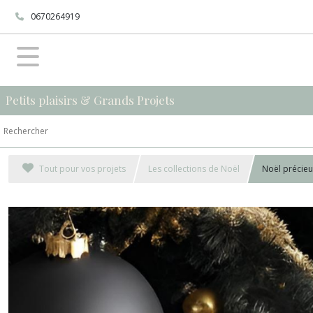
0670264919
Petits plaisirs & Grands Projets
Tout pour vos projets
Les collections de Noël
Noël précieu