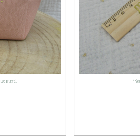
oux merci
Règ