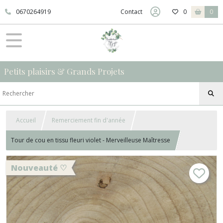
0670264919
Contact
0
0
Petits plaisirs & Grands Projets
Accueil
Remerciement fin d'année
Tour de cou en tissu fleuri violet - Merveilleuse Maîtresse
Nouveauté ♡