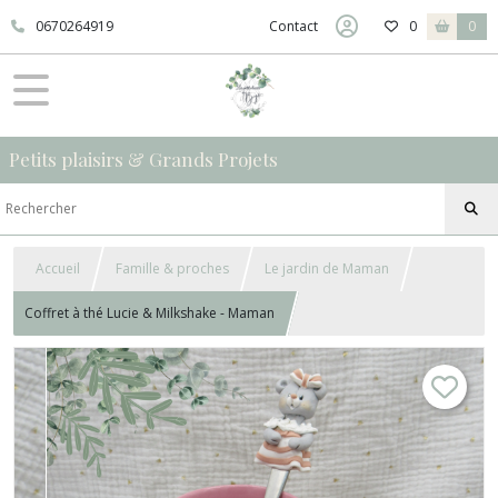
0670264919
Contact
0
0
Petits plaisirs & Grands Projets
Accueil
Famille & proches
Le jardin de Maman
Coffret à thé Lucie & Milkshake - Maman