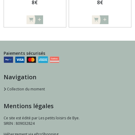
8
€
8
€
Paiements sécurisés
Navigation
Collection du moment
Mentions légales
Ce site est édité par Les petits loisirs de Bye.
SIREN : 809032824
Hébergement via eProShopping