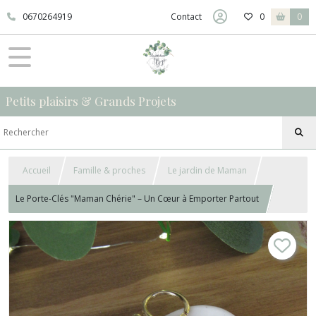
0670264919
Contact
0
0
Petits plaisirs & Grands Projets
Accueil
Famille & proches
Le jardin de Maman
Le Porte-Clés "Maman Chérie" – Un Cœur à Emporter Partout