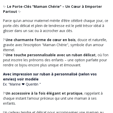
✨
Le Porte-Clés "Maman Chérie" – Un Cœur à Emporter
Partout
✨
Parce qu’un amour maternel mérite d’être célébré chaque jour, ce
porte-clés délicat et plein de tendresse est le petit trésor idéal à
glisser dans un sac ou à accrocher aux clés.
?
Une charmante forme de cœur en bois
, douce et naturelle,
gravée avec l’inscription
"Maman Chérie"
, symbole d’un amour
éternel.
?
Une touche personnalisable avec un ruban délicat
, où l’on
peut inscrire les prénoms des enfants – une option parfaite pour
rendre ce bijou encore plus unique et émouvant.
Avec impression sur
ruban à personnalisé {selon vos
envies} voir modèle
Ex:
"Marine ❤ Quentin "
?
Un accessoire à la fois élégant et pratique
, rappelant à
chaque instant l’amour précieux qui unit une maman à ses
enfants.
Un cadeau tendre et délicat pour accompagner une maman au