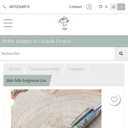
0670264919
Contact
0
0
Petits plaisirs & Grands Projets
Accueil
Tous nos produits
Papeterie
Stylo bille baigneuse Lou