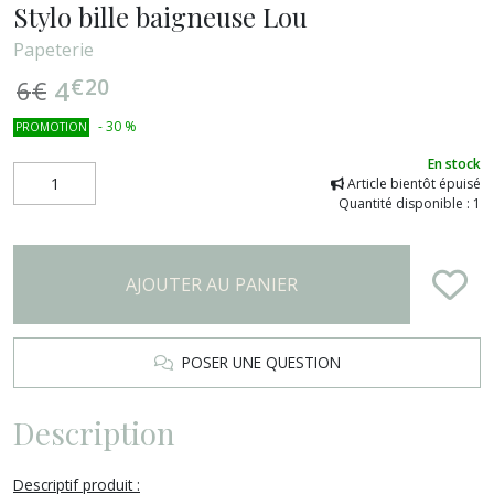
Stylo bille baigneuse Lou
Papeterie
€
20
4
6
€
-
30
%
PROMOTION
En stock
Article bientôt épuisé
Quantité disponible : 1
AJOUTER AU PANIER
POSER UNE QUESTION
Description
Descriptif produit :