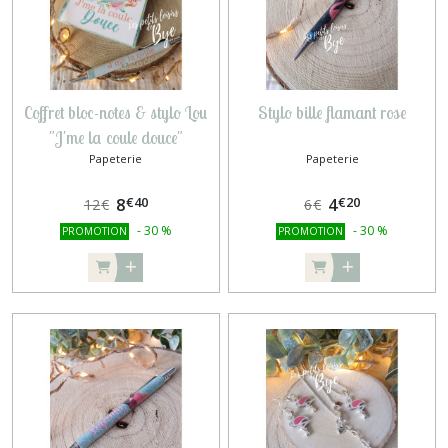
Coffret bloc-notes & stylo Lou
Stylo bille flamant rose
"J'me la coule douce"
Papeterie
Papeterie
€
40
€
20
8
4
12
€
6
€
-
30
%
-
30
%
PROMOTION
PROMOTION