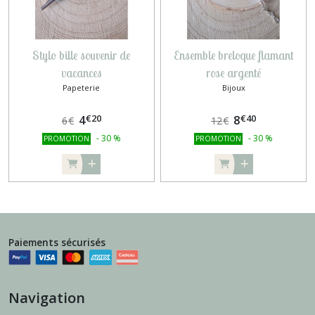
Stylo bille souvenir de
Ensemble breloque flamant
vacances
rose argenté
Papeterie
Bijoux
€
20
€
40
4
8
6
€
12
€
-
30
%
-
30
%
PROMOTION
PROMOTION
Paiements sécurisés
Navigation