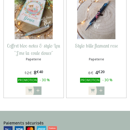
Coffret bloc-notes & stylo Lou
Stylo bille flamant rose
"J'me la coule douce"
Papeterie
Papeterie
€
40
€
20
8
4
12
€
6
€
-
30
%
-
30
%
PROMOTION
PROMOTION
Paiements sécurisés