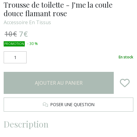
Trousse de toilette - J'me la coule
douce flamant rose
Accessoire En Tissus
7
€
10
€
-
30
%
PROMOTION
En stock
AJOUTER AU PANIER
POSER UNE QUESTION
Description