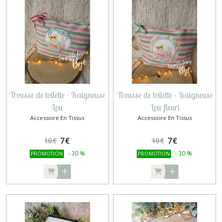
Trousse de toilette - Baigneuse
Trousse de toilette - Baigneuse
Lou
Lou fleuri
Accessoire En Tissus
Accessoire En Tissus
7
€
7
€
10
€
10
€
-
30
%
-
30
%
PROMOTION
PROMOTION