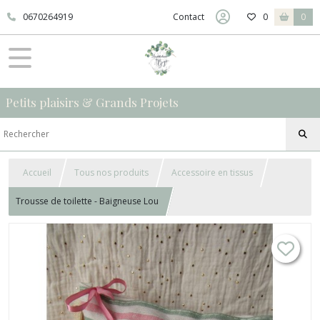
0670264919
Contact
0
0
Petits plaisirs & Grands Projets
Accueil
Tous nos produits
Accessoire en tissus
Trousse de toilette - Baigneuse Lou