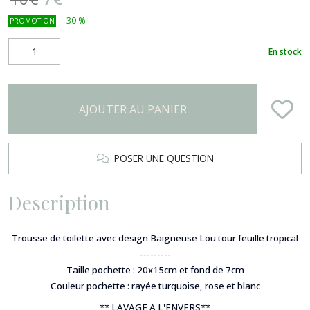
-
30
%
PROMOTION
En stock
AJOUTER AU PANIER
POSER UNE QUESTION
Description
Trousse de toilette avec design Baigneuse
Lou tour feuille tropical
-
--------
Taille
pochette
:
20x15cm et fond de 7cm
Couleur pochette :
rayée turquoise, rose et blanc
** LAVAGE A L'ENVERS**