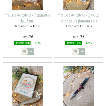
Trousse de toilette - Baigneuse
Trousse de toilette - J'me la
Lou fleuri
coule douce flamant rose
Accessoire En Tissus
Accessoire En Tissus
7
€
7
€
10
€
10
€
-
30
%
-
30
%
PROMOTION
PROMOTION