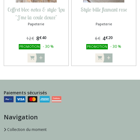
Coffret bloc-notes & stylo Lou
Stylo bille flamant rose
"J'me la coule douce"
Papeterie
Papeterie
€
40
€
20
8
4
12
€
6
€
-
30
%
-
30
%
PROMOTION
PROMOTION
Paiements sécurisés
Navigation
Collection du moment