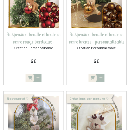
Suspension bouille et boule en
Suspension bouille et boule en
verre rouge bordeaux -
verre bronze - personnalisable
Création Personnalisable
Création Personnalisable
personnalisable
6
€
6
€
Nouveauté ♡
Créations sur-mesure ♡