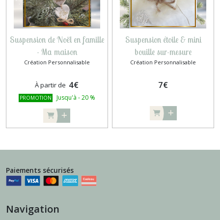
Suspension de Noël en famille
Suspension étoile & mini
- Ma maison
bouille sur-mesure
Création Personnalisable
Création Personnalisable
4
€
7
€
À partir de
Jusqu'à
-
20
%
PROMOTION
Paiements sécurisés
Navigation