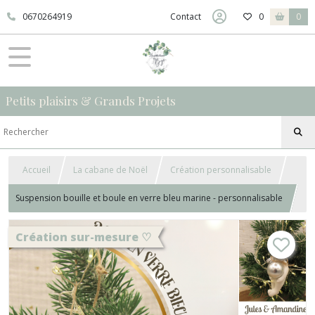
0670264919
Contact
0
0
Petits plaisirs & Grands Projets
Accueil
La cabane de Noël
Création personnalisable
Suspension bouille et boule en verre bleu marine - personnalisable
Création sur-mesure ♡