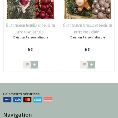
Suspension bouille et boule en
Suspension bouille et boule en
verre rose fuchsia -
verre rose clair -
Création Personnalisable
Création Personnalisable
personnalisable
personnalisable
6
€
6
€
Paiements sécurisés
Navigation