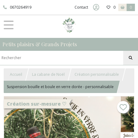
0670264919
Contact
0
0
Petits plaisirs & Grands Projets
Accueil
La cabane de Noël
Création personnalisable
Suspension bouille et boule en verre dorée - personnalisable
Création sur-mesure ♡