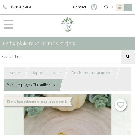
0670264919
Contact
0
0
Petits plaisirs & Grands Projets
Accueil
Happy Halloween
Des bonbons ou un sort
Marque-pages Citrouille rose
Des bonbons ou un sort