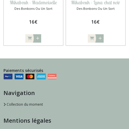
Mikabouh - Mademoiselle
Mikabouh - Luna chat noir
Des Bonbons Ou Un Sort
Des Bonbons Ou Un Sort
Bouh
16
€
16
€
Paiements sécurisés
Navigation
Collection du moment
Mentions légales