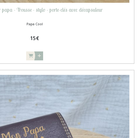
 papa - Trousse - stylo - porte-clés avec décapsuleur
Papa Cool
15
€