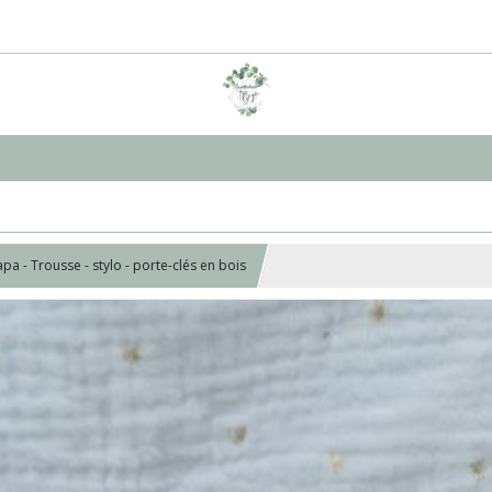
a - Trousse - stylo - porte-clés en bois