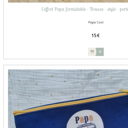
Coffret Papa formidable - Trousse - stylo - porte
Papa Cool
15
€