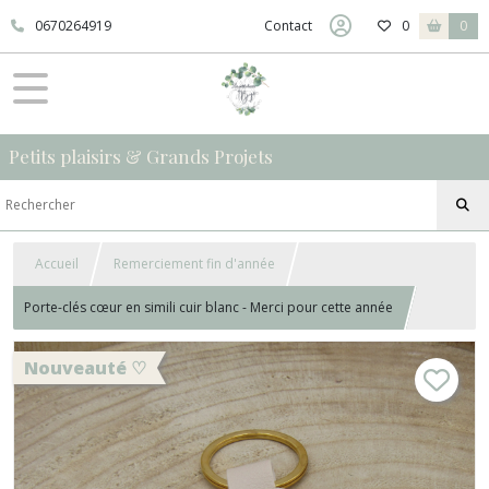
0670264919
Contact
0
0
Petits plaisirs & Grands Projets
Accueil
Remerciement fin d'année
Porte-clés cœur en simili cuir blanc - Merci pour cette année
Nouveauté ♡