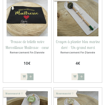
Trousse de toilette noire
Crayon à planter bleu marine
Merveilleuse Maîtresse - cœur
doré - Un grand merci
Remerciement Fin D'année
Remerciement Fin D'année
rouge
10
€
4
€
Nouveauté ♡
Nouveauté ♡