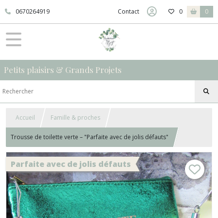
0670264919
Contact
0
0
Petits plaisirs & Grands Projets
Accueil
Famille & proches
Trousse de toilette verte – "Parfaite avec de jolis défauts"
Parfaite avec de jolis défauts