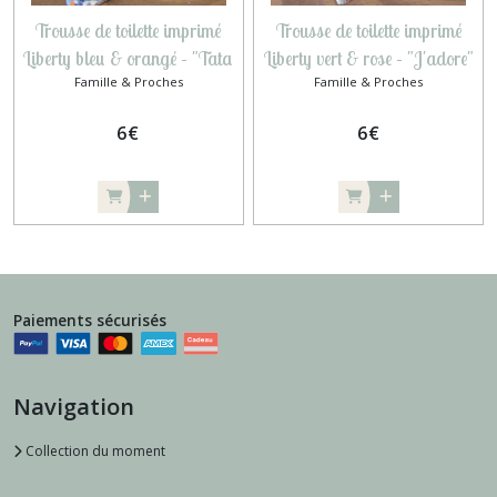
Trousse de toilette imprimé
Trousse de toilette imprimé
Liberty bleu & orangé – "Tata
Liberty vert & rose – "J'adore"
Famille & Proches
Famille & Proches
chérie" brodé
brodé
6
€
6
€
Paiements sécurisés
Navigation
Collection du moment