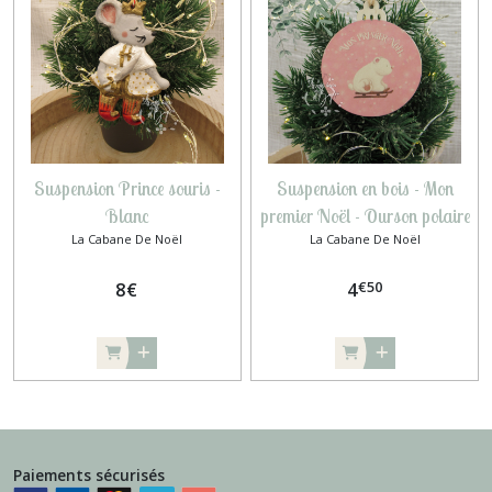
Suspension Prince souris -
Suspension en bois - Mon
Blanc
premier Noël - Ourson polaire
La Cabane De Noël
La Cabane De Noël
rose
€
50
8
€
4
Paiements sécurisés