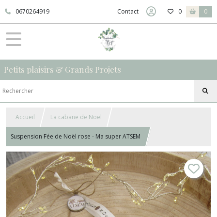
0670264919
Contact
0
0
Petits plaisirs & Grands Projets
Accueil
La cabane de Noël
Suspension Fée de Noël rose - Ma super ATSEM