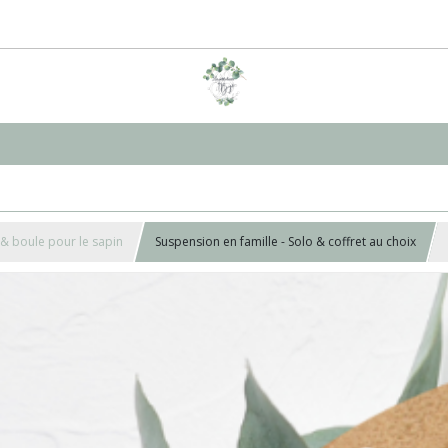
& boule pour le sapin
Suspension en famille - Solo & coffret au choix