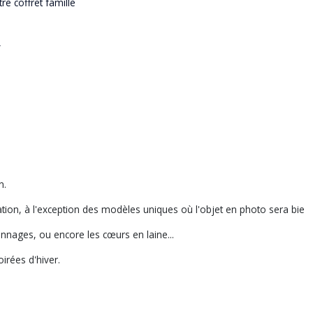
re coffret famille
}
n.
ation, à l'exception des modèles uniques où l'objet en photo sera bien 
nnages, ou encore les cœurs en laine...
irées d'hiver.