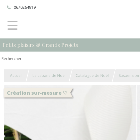
0670264919
Petits plaisirs & Grands Projets
Accueil
La cabane de Noël
Catalogue de Noël
Suspension 
Création sur-mesure ♡