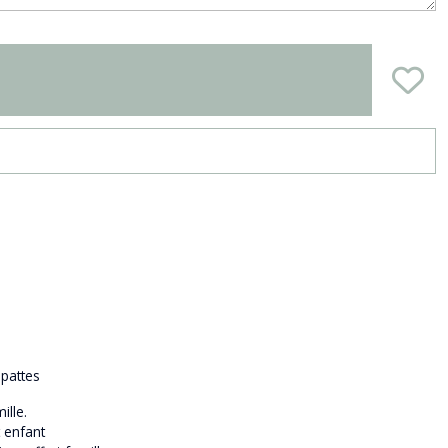
 pattes
ille.
t enfant