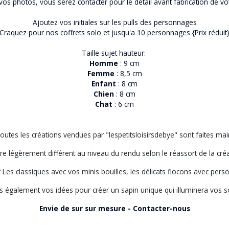
vos photos, vous serez contacter pour le détail avant fabrication de vot
Ajoutez vos initiales sur les pulls des personnages
Craquez pour nos coffrets solo et jusqu'a 10 personnages {Prix réduit
Taille sujet hauteur:
Homme
: 9 cm
Femme
: 8,5 cm
Enfant
: 8 cm
Chien
: 8 cm
Chat
: 6 cm
outes les créations vendues par "lespetitsloisirsdebye" sont faites mai
tre légèrement différent au niveau du rendu selon le réassort de la cré
Les classiques avec vos minis bouilles, les délicats flocons avec perso
également vos idées pour créer un sapin unique qui illuminera vos so
Envie de sur sur mesure - Contacter-nous