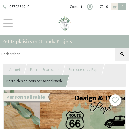
0670264919
Contact
0
0
Petits plaisirs & Grands Projets
Accueil
Famille & proches
En route chez Papi
Porte-clés en bois personnalisable
Personnalisable