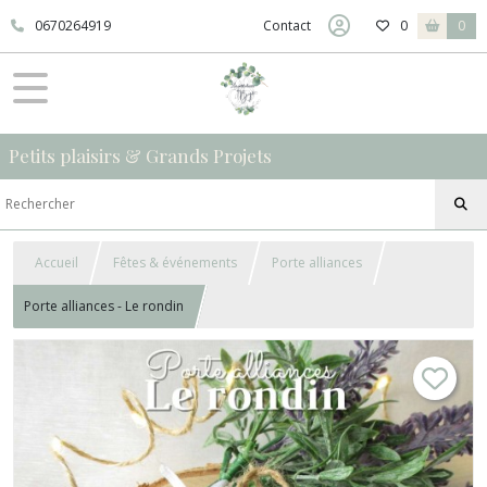
0670264919
Contact
0
0
Petits plaisirs & Grands Projets
Accueil
Fêtes & événements
Porte alliances
Porte alliances - Le rondin