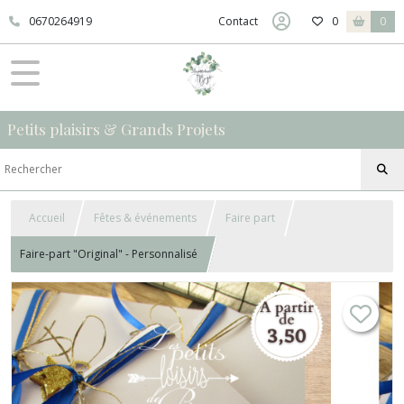
0670264919
Contact
0
0
Petits plaisirs & Grands Projets
Accueil
Fêtes & événements
Faire part
Faire-part "Original" - Personnalisé