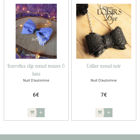
Barrettes clip nœud mauve &
Collier noeud noir
lune
Nuit D'automne
Nuit D'automne
6
€
7
€