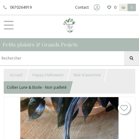
0670264919
Contact
0
0
Petits plaisirs & Grands Projets
Accueil
Happy Halloween
Nuit d'automne
Collier Lune & Etoile - Noir pailleté