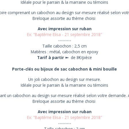
Idéale pour le parrain & la marraine ou témoins
soire comprenant un cabochon au design sur-mesure réalisé selon vo
Breloque assortie au thème choisi
Avec impression sur
ruban
Ex:
"Baptême Elisa - 21 septembre 2018"
-
--------
Taille
cabochon
:
2,5 cm
Matières :
métal, cabochon en
epoxy
Tarif à partir
➳
de 8€/pièce
Porte-clés ou bijoux de sac cabochon &
mini
bouille
Un joli cabochon au design sur mesure.
Idéale pour le parrain & la marraine ou témoins
ant un cabochon au design sur-mesure réalisé selon votre demande. A
Breloque assortie au thème choisi
Avec impression sur
ruban
Ex:
"Baptême Elisa - 21 septembre 2018"
-
--------
Taille
cabochon
:
2 cm