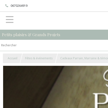
0670264919
Petits plaisirs & Grands Projets
Accueil
Fêtes & événements
Cadeaux Parrain, Marraine & témo